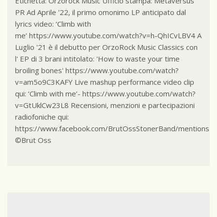
Etichetta: Orzorock Music Ufficio stampa: Metaversus
PR Ad Aprile '22, il primo omonimo LP anticipato dal
lyrics video: ‘Climb with
me’ https://www.youtube.com/watch?v=h-QhICvLBV4 A
Luglio '21 è il debutto per OrzoRock Music Classics con
l' EP di 3 brani intitolato: 'How to waste your time
broiling bones' https://www.youtube.com/watch?
v=am5o9C3KAFY Live mashup performance video clip
qui: ‘Climb with me’- https://www.youtube.com/watch?
v=GtUklCw23L8 Recensioni, menzioni e partecipazioni
radiofoniche qui:
https://www.facebook.com/BrutOssStonerBand/mentions
©Brut Oss