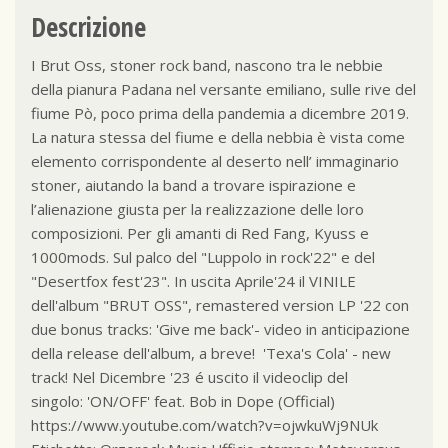
Descrizione
I Brut Oss, stoner rock band, nascono tra le nebbie
della pianura Padana nel versante emiliano, sulle rive del
fiume Pò, poco prima della pandemia a dicembre 2019.
La natura stessa del fiume e della nebbia è vista come
elemento corrispondente al deserto nell’ immaginario
stoner, aiutando la band a trovare ispirazione e
l’alienazione giusta per la realizzazione delle loro
composizioni. Per gli amanti di Red Fang, Kyuss e
1000mods. Sul palco del "Luppolo in rock'22" e del
"Desertfox fest'23". In uscita Aprile'24 il VINILE
dell'album "BRUT OSS", remastered version LP '22 con
due bonus tracks: 'Give me back'- video in anticipazione
della release dell'album, a breve! 'Texa's Cola' - new
track! Nel Dicembre '23 é uscito il videoclip del
singolo: 'ON/OFF' feat. Bob in Dope (Official)
https://www.youtube.com/watch?v=ojwkuWj9NUk