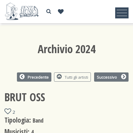
Archivio 2024
Precedente
Tutti gli artisti
Successivo
BRUT OSS
2
Tipologia:
Band
Musicisti:
4