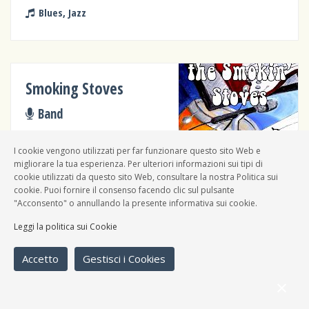
Blues, Jazz
Smoking Stoves
Band
Blues, Rock 'n' roll
I cookie vengono utilizzati per far funzionare questo sito Web e
migliorare la tua esperienza. Per ulteriori informazioni sui tipi di
cookie utilizzati da questo sito Web, consultare la nostra Politica sui
cookie. Puoi fornire il consenso facendo clic sul pulsante
"Acconsento" o annullando la presente informativa sui cookie.
Leggi la politica sui Cookie
Gli Antifragile
Band
Accetto
Gestisci i Cookies
Blues