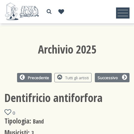
Archivio 2025
Precedente
Tutti gli artisti
Successivo
Dentifricio antiforfora
0
Tipologia:
Band
Musicisti:
3