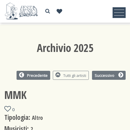
Archivio 2025
Precedente
Tutti gli artisti
Successivo
MMK
0
Tipologia:
Altro
Musicisti:
2