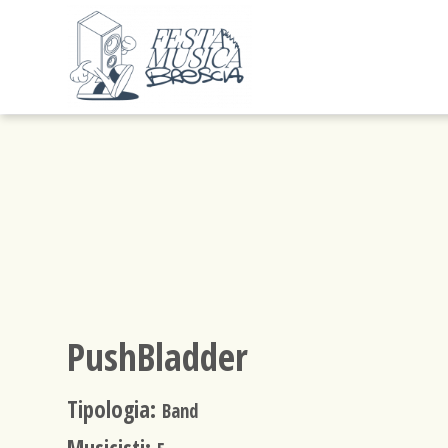
PushBladder
Tipologia:
Band