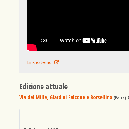
Link esterno
Edizione attuale
Via dei Mille, Giardini Falcone e Borsellino
o
(Palco)