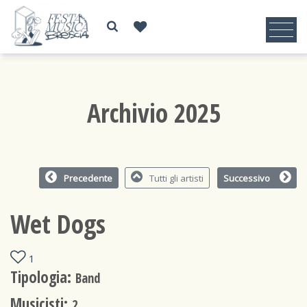
Archivio 2025
Precedente
Tutti gli artisti
Successivo
Wet Dogs
1
Tipologia:
Band
Musicisti:
2