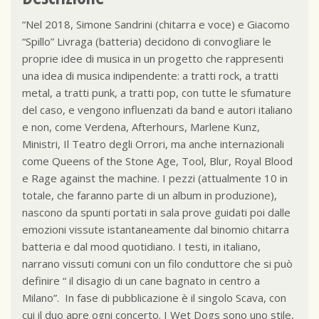
“Nel 2018, Simone Sandrini (chitarra e voce) e Giacomo
“Spillo” Livraga (batteria) decidono di convogliare le
proprie idee di musica in un progetto che rappresenti
una idea di musica indipendente: a tratti rock, a tratti
metal, a tratti punk, a tratti pop, con tutte le sfumature
del caso, e vengono influenzati da band e autori italiano
e non, come Verdena, Afterhours, Marlene Kunz,
Ministri, Il Teatro degli Orrori, ma anche internazionali
come Queens of the Stone Age, Tool, Blur, Royal Blood
e Rage against the machine. I pezzi (attualmente 10 in
totale, che faranno parte di un album in produzione),
nascono da spunti portati in sala prove guidati poi dalle
emozioni vissute istantaneamente dal binomio chitarra
batteria e dal mood quotidiano. I testi, in italiano,
narrano vissuti comuni con un filo conduttore che si può
definire “ il disagio di un cane bagnato in centro a
Milano”. In fase di pubblicazione è il singolo Scava, con
cui il duo apre ogni concerto. I Wet Dogs sono uno stile,