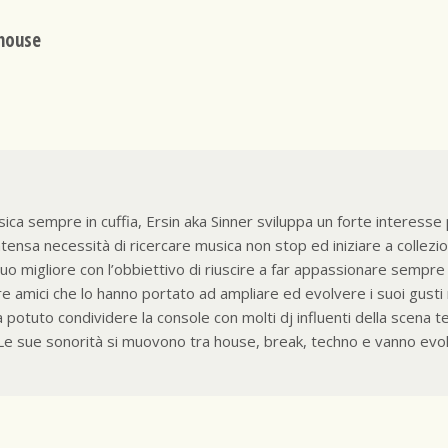
house
ca sempre in cuffia, Ersin aka Sinner sviluppa un forte interesse pe
’intensa necessità di ricercare musica non stop ed iniziare a collez
migliore con l’obbiettivo di riuscire a far appassionare sempre 
mici che lo hanno portato ad ampliare ed evolvere i suoi gusti mus
potuto condividere la console con molti dj influenti della scena tec
e sue sonorità si muovono tra house, break, techno e vanno evol