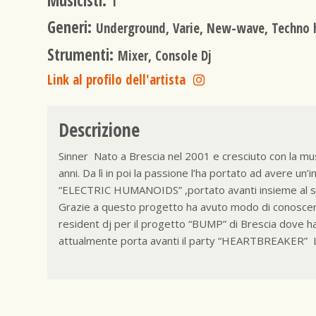
Musicisti:
1
Generi:
Underground, Varie, New-wave, Techno 
Strumenti:
Mixer, Console Dj
Link al profilo dell'artista
Descrizione
Sinner Nato a Brescia nel 2001 e cresciuto con la musi
anni. Da lì in poi la passione l’ha portato ad avere un
“ELECTRIC HUMANOIDS” ,portato avanti insieme al suo 
Grazie a questo progetto ha avuto modo di conoscere a
resident dj per il progetto “BUMP” di Brescia dove ha 
attualmente porta avanti il party “HEARTBREAKER” L