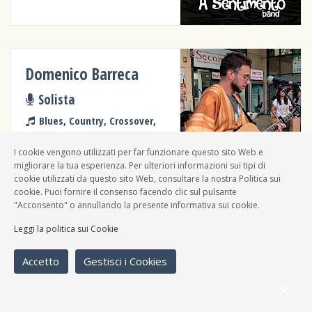
Domenico Barreca
Solista
Blues, Country, Crossover,
Folk, Groove, Soul, Rhythm &
blues, Varie
I cookie vengono utilizzati per far funzionare questo sito Web e
migliorare la tua esperienza. Per ulteriori informazioni sui tipi di
cookie utilizzati da questo sito Web, consultare la nostra Politica sui
cookie. Puoi fornire il consenso facendo clic sul pulsante
"Acconsento" o annullando la presente informativa sui cookie.
L'arca Di Siè
Leggi la politica sui Cookie
Altro
Accetto
Gestisci i Cookies
Varie