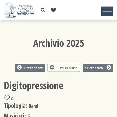
Archivio 2025
Precedente
Tutti gli artisti
Successivo
Digitopressione
0
Tipologia:
Band
Musicisti:
6