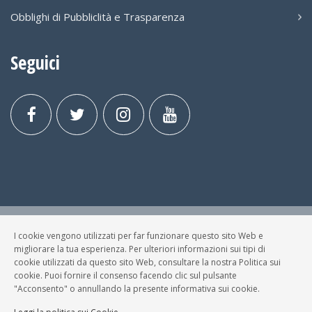
Obblighi di Pubbliclità e Trasparenza
Seguici
I cookie vengono utilizzati per far funzionare questo sito Web e
© FESTA DELLA MUSICA BRESCIA Tutti i Diritti Riservati.
migliorare la tua esperienza. Per ulteriori informazioni sui tipi di
Privacy Policy
|
Cookies
cookie utilizzati da questo sito Web, consultare la nostra Politica sui
cookie. Puoi fornire il consenso facendo clic sul pulsante
P. Iva e C.F.: 03699200980
"Acconsento" o annullando la presente informativa sui cookie.
Sviluppato da
NewMediaConsulting