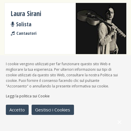
Laura Sirani
Solista
Cantautori
I cookie vengono utilizzati per far funzionare questo sito Web e
migliorare la tua esperienza. Per ulteriori informazioni sui tipi di
Louis Pirrera
cookie utilizzati da questo sito Web, consultare la nostra Politica sui
cookie. Puoi fornire il consenso facendo clic sul pulsante
Dj
"Acconsento" o annullando la presente informativa sui cookie.
Cantautori
Leggi la politica sui Cookie
Accetto
Gestisci i Cookies
Dama Tarab