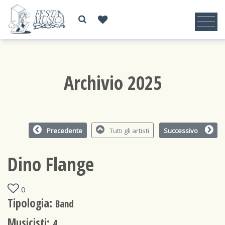
Archivio 2025
Precedente
Tutti gli artisti
Successivo
Dino Flange
0
Tipologia:
Band
Musicisti:
4