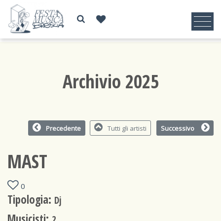
Archivio 2025
Precedente
Tutti gli artisti
Successivo
MAST
0
Tipologia:
Dj
Musicisti:
2