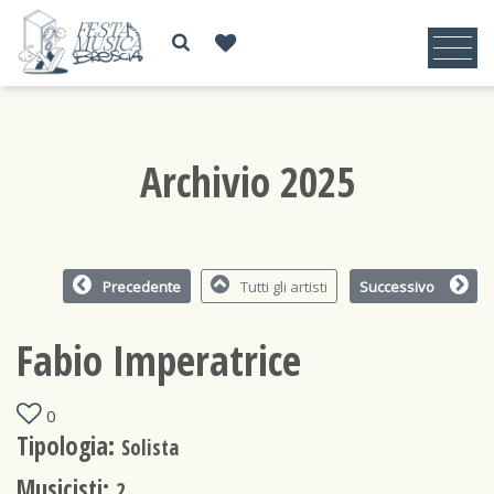
Archivio 2025
Precedente
Tutti gli artisti
Successivo
Fabio Imperatrice
0
Tipologia:
Solista
Musicisti:
2