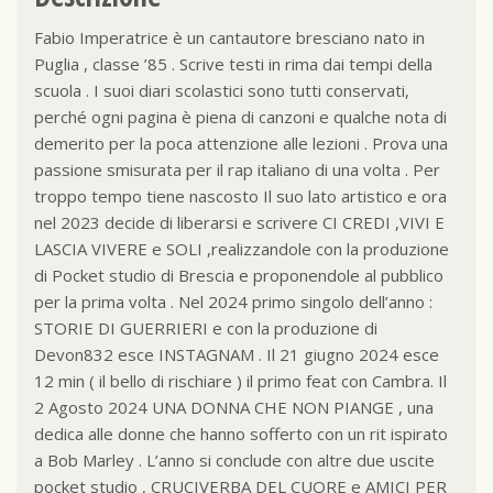
Fabio Imperatrice è un cantautore bresciano nato in
Puglia , classe ’85 . Scrive testi in rima dai tempi della
scuola . I suoi diari scolastici sono tutti conservati,
perché ogni pagina è piena di canzoni e qualche nota di
demerito per la poca attenzione alle lezioni . Prova una
passione smisurata per il rap italiano di una volta . Per
troppo tempo tiene nascosto Il suo lato artistico e ora
nel 2023 decide di liberarsi e scrivere CI CREDI ,VIVI E
LASCIA VIVERE e SOLI ,realizzandole con la produzione
di Pocket studio di Brescia e proponendole al pubblico
per la prima volta . Nel 2024 primo singolo dell’anno :
STORIE DI GUERRIERI e con la produzione di
Devon832 esce INSTAGNAM . Il 21 giugno 2024 esce
12 min ( il bello di rischiare ) il primo feat con Cambra. Il
2 Agosto 2024 UNA DONNA CHE NON PIANGE , una
dedica alle donne che hanno sofferto con un rit ispirato
a Bob Marley . L’anno si conclude con altre due uscite
pocket studio , CRUCIVERBA DEL CUORE e AMICI PER