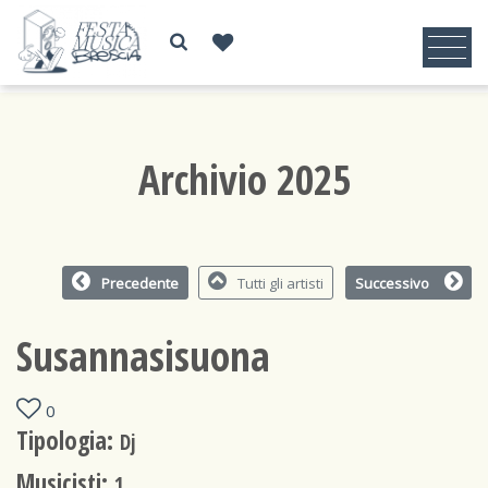
Archivio 2025
Precedente
Tutti gli artisti
Successivo
Susannasisuona
0
Tipologia:
Dj
Musicisti:
1