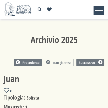
Archivio 2025
Precedente
Tutti gli artisti
Successivo
Juan
0
Tipologia:
Solista
Musicisti:
1