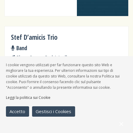
Stef D’amicis Trio
Band
Blues, Groove, Rock 'n' roll
I cookie vengono utilizzati per far funzionare questo sito Web e
migliorare la tua esperienza. Per ulteriori informazioni sui tipi di
cookie utilizzati da questo sito Web, consultare la nostra Politica sui
cookie. Puoi fornire il consenso facendo clic sul pulsante
"Acconsento" o annullando la presente informativa sui cookie.
The Paninari
Leggi la politica sui Cookie
Band
Blues, Punk rock, Rock 'n' roll
Accetto
Gestisci i Cookies