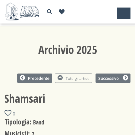
Archivio 2025
Precedente
Tutti gli artisti
Successivo
Shamsari
0
Tipologia:
Band
Musicisti:
2