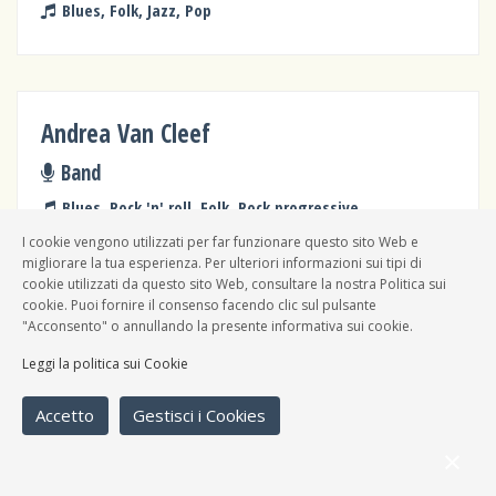
Blues, Folk, Jazz, Pop
Andrea Van Cleef
Band
Blues, Rock 'n' roll, Folk, Rock progressive
I cookie vengono utilizzati per far funzionare questo sito Web e
migliorare la tua esperienza. Per ulteriori informazioni sui tipi di
cookie utilizzati da questo sito Web, consultare la nostra Politica sui
cookie. Puoi fornire il consenso facendo clic sul pulsante
Nacho Pereda
"Acconsento" o annullando la presente informativa sui cookie.
Leggi la politica sui Cookie
Band
Cantautori, Folk, Rock 'n' roll,
Accetto
Gestisci i Cookies
Musiche dal mondo