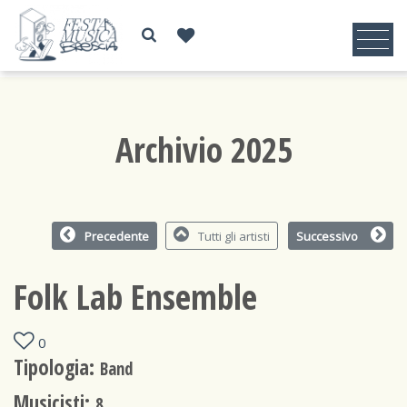
Archivio 2025
Precedente
Tutti gli artisti
Successivo
Folk Lab Ensemble
0
Tipologia:
Band
Musicisti:
8