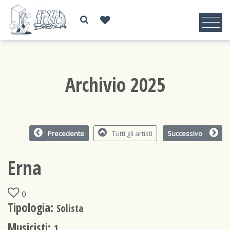
Archivio 2025
Precedente
Tutti gli artisti
Successivo
Erna
0
Tipologia:
Solista
Musicisti:
1