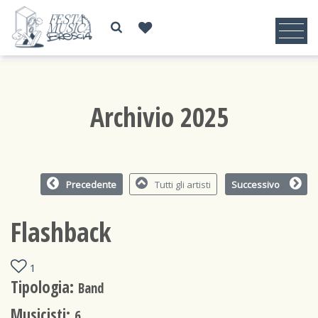
Archivio 2025
Precedente
Tutti gli artisti
Successivo
Flashback
1
Tipologia:
Band
Musicisti:
6