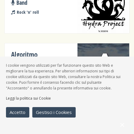
Band
Rock 'n' roll
Algoritmo
Band
I cookie vengono utilizzati per far funzionare questo sito Web e
migliorare la tua esperienza. Per ulteriori informazioni sui tipi di
Rock 'n' roll
cookie utilizzati da questo sito Web, consultare la nostra Politica sui
cookie. Puoi fornire il consenso facendo clic sul pulsante
"Acconsento" o annullando la presente informativa sui cookie.
Leggi la politica sui Cookie
Accetto
Gestisci i Cookies
Bad Liars
Band