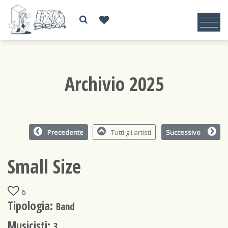
Archivio 2025
Precedente
Tutti gli artisti
Successivo
Small Size
6
Tipologia:
Band
Musicisti:
3