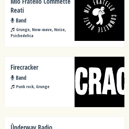
Mio Fratello Commette
Reati
Band
Grunge, New-wave, Noise,
Psichedelica
Firecracker
Band
Punk rock, Grunge
Ûnderway Radio