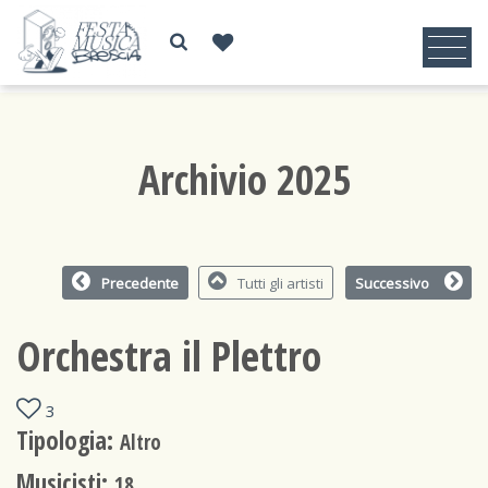
Archivio 2025
Precedente
Tutti gli artisti
Successivo
Orchestra il Plettro
3
Tipologia:
Altro
Musicisti:
18