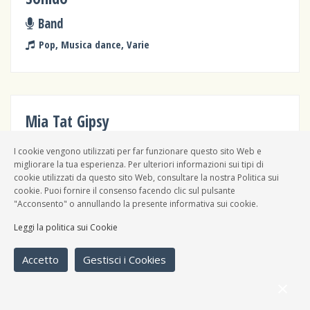
Band
Pop, Musica dance, Varie
Mia Tat Gipsy
Band
I cookie vengono utilizzati per far funzionare questo sito Web e
migliorare la tua esperienza. Per ulteriori informazioni sui tipi di
Jazz, Swing, Varie
cookie utilizzati da questo sito Web, consultare la nostra Politica sui
cookie. Puoi fornire il consenso facendo clic sul pulsante
"Acconsento" o annullando la presente informativa sui cookie.
Leggi la politica sui Cookie
David Moriarty
Accetto
Gestisci i Cookies
Solista
Cantautori, Varie,
Psichedelica, Folk