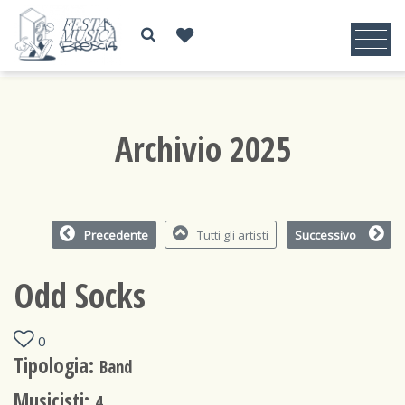
Archivio 2025
Precedente
Tutti gli artisti
Successivo
Odd Socks
0
Tipologia:
Band
Musicisti:
4