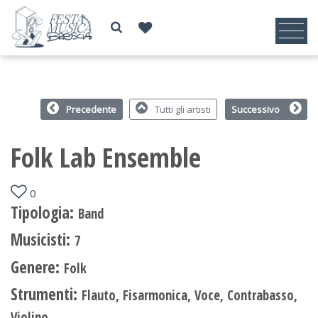
Precedente
Tutti gli artisti
Successivo
Folk Lab Ensemble
0
Tipologia:
Band
Musicisti:
7
Genere:
Folk
Strumenti:
Flauto, Fisarmonica, Voce, Contrabasso,
Violino