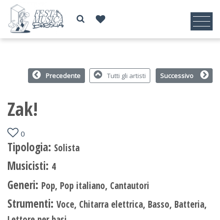
Precedente
Tutti gli artisti
Successivo
Zak!
0
Tipologia:
Solista
Musicisti:
4
Generi:
Pop, Pop italiano, Cantautori
Strumenti:
Voce, Chitarra elettrica, Basso, Batteria,
Lettore per basi