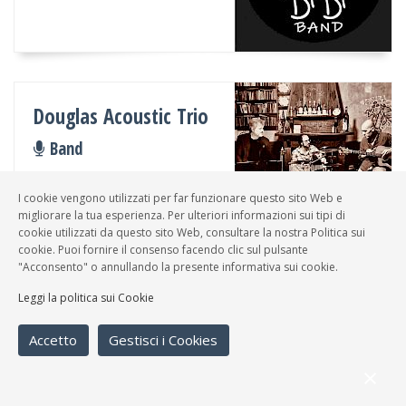
Douglas Acoustic Trio
Band
Pop italiano, Blues,
Cantautori
I cookie vengono utilizzati per far funzionare questo sito Web e
migliorare la tua esperienza. Per ulteriori informazioni sui tipi di
cookie utilizzati da questo sito Web, consultare la nostra Politica sui
cookie. Puoi fornire il consenso facendo clic sul pulsante
"Acconsento" o annullando la presente informativa sui cookie.
Leggi la politica sui Cookie
La Belle Dame
Altro
Accetto
Gestisci i Cookies
Cantautori, Folk, Jazz, Pop