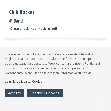
Chili Rocker
Band
Hard rock, Pop, Rock 'n' roll
I cookie vengono utilizzati per far funzionare questo sito Web e
Oshima
migliorare la tua esperienza. Per ulteriori informazioni sui tipi di
cookie utilizzati da questo sito Web, consultare la nostra Politica sui
Band
cookie. Puoi fornire il consenso facendo clic sul pulsante
Rock 'n' roll, Pop italiano
"Acconsento" o annullando la presente informativa sui cookie.
Leggi la politica sui Cookie
Accetto
Gestisci i Cookies
Taxi Drivers