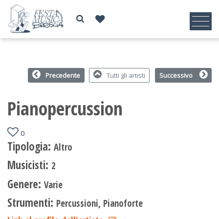
Precedente
Tutti gli artisti
Successivo
Pianopercussion
0
Tipologia:
Altro
Musicisti:
2
Genere:
Varie
Strumenti:
Percussioni, Pianoforte