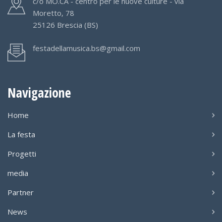
c/o MO.CA - centro per le nuove culture - via
Moretto, 78
25126 Brescia (BS)
festadellamusica.bs@gmail.com
Navigazione
Home
La festa
Progetti
media
Partner
News