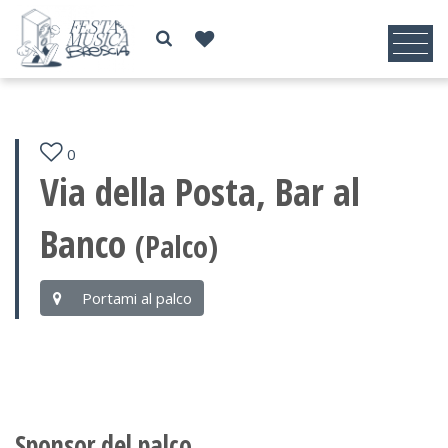
0
Via della Posta, Bar al
Banco
(Palco)
Portami al palco
Sponsor del palco