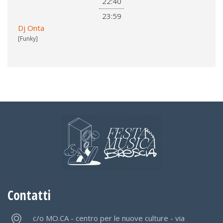
22:40
23:59
Dj Onta
[Funky]
Contatti
c/o MO.CA - centro per le nuove culture - via