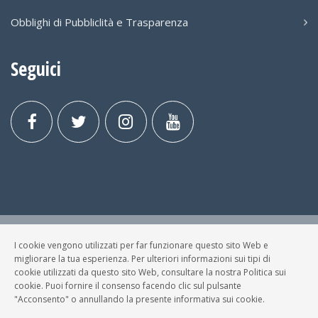
Obblighi di Pubbliclità e Trasparenza
Seguici
I cookie vengono utilizzati per far funzionare questo sito Web e
© FESTA DELLA MUSICA BRESCIA Tutti i Diritti Riservati.
migliorare la tua esperienza. Per ulteriori informazioni sui tipi di
Privacy Policy
|
Cookies
cookie utilizzati da questo sito Web, consultare la nostra Politica sui
cookie. Puoi fornire il consenso facendo clic sul pulsante
P. Iva e C.F.: 03699200980
"Acconsento" o annullando la presente informativa sui cookie.
Sviluppato da
NewMediaConsulting