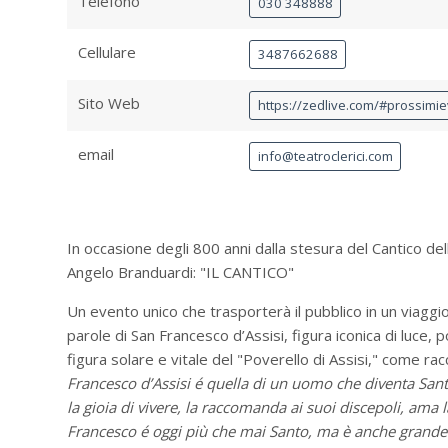
Telefono
030 348888
Cellulare
3487662688
Sito Web
https://zedlive.com/#prossimie
email
info@teatroclerici.com
In occasione degli 800 anni dalla stesura del Cantico del
Angelo Branduardi: "IL CANTICO"
Un evento unico che trasporterà il pubblico in un viaggio
parole di San Francesco d’Assisi, figura iconica di luce, pov
figura solare e vitale del "Poverello di Assisi," come r
Francesco d’Assisi é quella di un uomo che diventa Sant
la gioia di vivere, la raccomanda ai suoi discepoli, ama la
Francesco é oggi più che mai Santo, ma è anche grande 