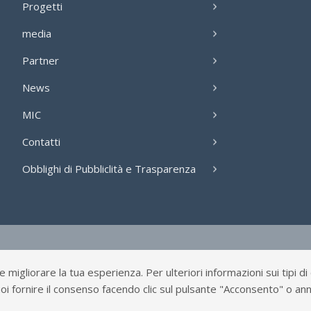
Progetti
media
Partner
News
MIC
Contatti
Obblighi di Pubbliclità e Trasparenza
igliorare la tua esperienza. Per ulteriori informazioni sui tipi di c
oi fornire il consenso facendo clic sul pulsante "Acconsento" o ann