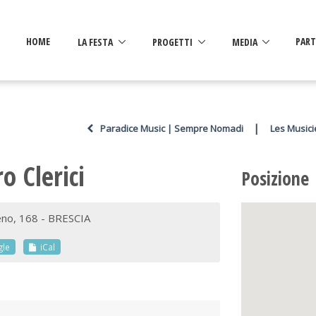
HOME
LA FESTA
PROGETTI
MEDIA
PART
|
Paradice Music | Sempre Nomadi
Les Musici
 Clerici
Posizione
Zeno, 168 - BRESCIA
le
iCal