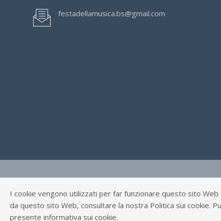
festadellamusica.bs@gmail.com
© FESTA DELLA MUSICA BRESCIA Tutti i Diritti Riservati.
I cookie vengono utilizzati per far funzionare questo sito Web e m
Privacy Policy
|
Cookies
da questo sito Web, consultare la nostra Politica sui cookie. Pu
P. Iva e C.F.: 03699200980
presente informativa sui cookie.