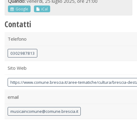
Quando:
venerdì, 25 luglio 2025, ore 21:00
Google
iCal
Contatti
Telefono
0302987813
Sito Web
https://www.comune.brescia.it/aree-tematiche/cultura/brescia-dest
email
musicaincomune@comune.brescia.it