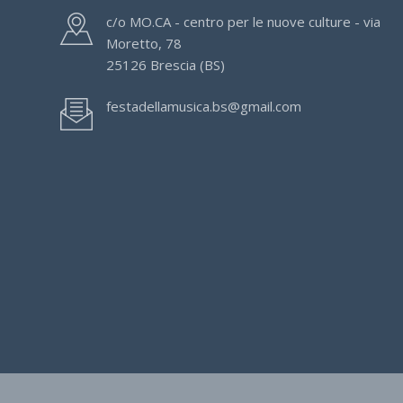
c/o MO.CA - centro per le nuove culture - via
Moretto, 78
25126 Brescia (BS)
festadellamusica.bs@gmail.com