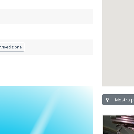
/ii-edizione
Mostra p