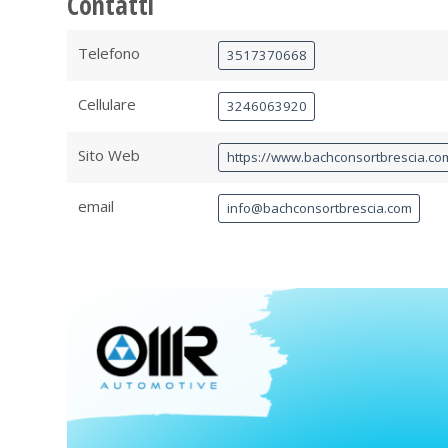
Contatti
Telefono
3517370668
Cellulare
3246063920
Sito Web
https://www.bachconsortbrescia.com
email
info@bachconsortbrescia.com