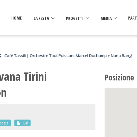
HOME
LA FESTA
PROGETTI
MEDIA
PART
Café Tassili | Orchestre Tout Puissant Marcel Duchamp + Nana Bang!
vana Tirini
Posizione
on
oogle
iCal