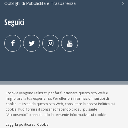
Obblighi di Pubbliclità e Trasparenza
Seguici
I cookie vengono utilizzati per far funzionare questo sito Web e
© FESTA DELLA MUSICA BRESCIA Tutti i Diritti Riservati.
migliorare la tua esperienza. Per ulteriori informazioni sui tipi di
Privacy Policy
|
Cookies
cookie utilizzati da questo sito Web, consultare la nostra Politica sui
cookie. Puoi fornire il consenso facendo clic sul pulsante
P. Iva e C.F.: 03699200980
"Acconsento" o annullando la presente informativa sui cookie.
Sviluppato da
NewMediaConsulting
Leggi la politica sui Cookie