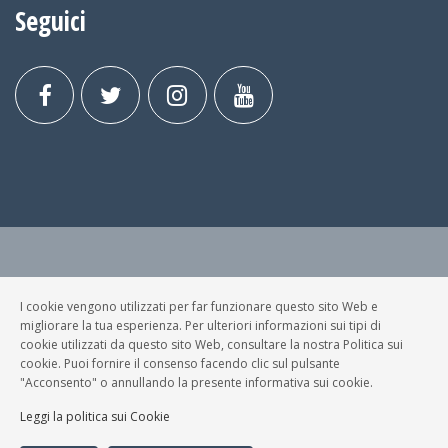
Seguici
© FESTA DELLA MUSICA BRESCIA Tutti i Diritti Riservati.
Privacy Policy
|
Cookies
I cookie vengono utilizzati per far funzionare questo sito Web e
migliorare la tua esperienza. Per ulteriori informazioni sui tipi di
P. Iva e C.F.: 03699200980
cookie utilizzati da questo sito Web, consultare la nostra Politica sui
cookie. Puoi fornire il consenso facendo clic sul pulsante
Sviluppato da
NewMediaConsulting
"Acconsento" o annullando la presente informativa sui cookie.
Leggi la politica sui Cookie