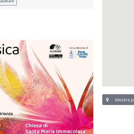
ealabare
Mostra p