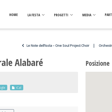
HOME
LA FESTA
PROGETTI
MEDIA
PART
|
Le Note dell’Isola – One Soul Project Choir
Orchestr
rale Alabaré
Posizione
ogle
iCal