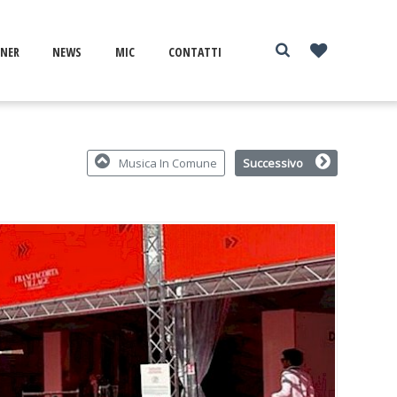
1
NER
NEWS
MIC
CONTATTI
Musica In Comune
Successivo